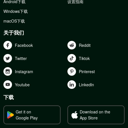
Android下载
设置指南
Windows下载
macOS下载
关于我们
Facebook
Reddit
Twitter
Tiktok
Instagram
Pinterest
Youtube
Linkedln
下载
Get it on
Download on the
Google Play
App Store