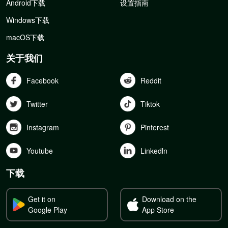
Android下载
设置指南
Windows下载
macOS下载
关于我们
Facebook
Reddit
Twitter
Tiktok
Instagram
Pinterest
Youtube
Linkedln
下载
Get it on
Download on the
Google Play
App Store