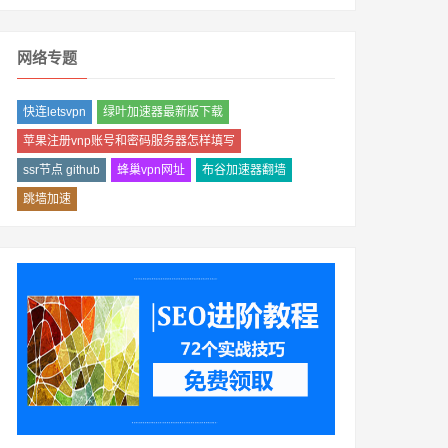
网络专题
快连letsvpn
绿叶加速器最新版下载
苹果注册vnp账号和密码服务器怎样填写
ssr节点 github
蜂巢vpn网址
布谷加速器翻墙
跳墙加速