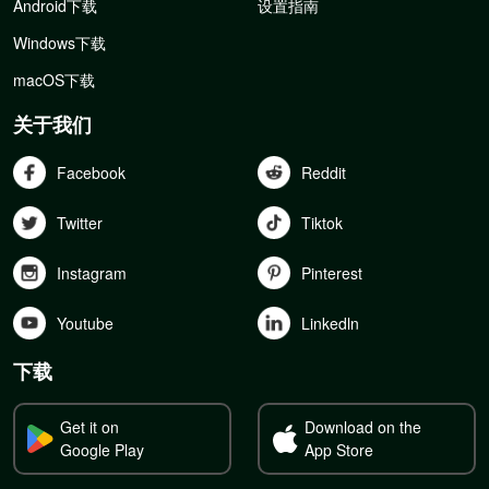
Android下载
设置指南
Windows下载
macOS下载
关于我们
Facebook
Reddit
Twitter
Tiktok
Instagram
Pinterest
Youtube
Linkedln
下载
Get it on
Download on the
Google Play
App Store